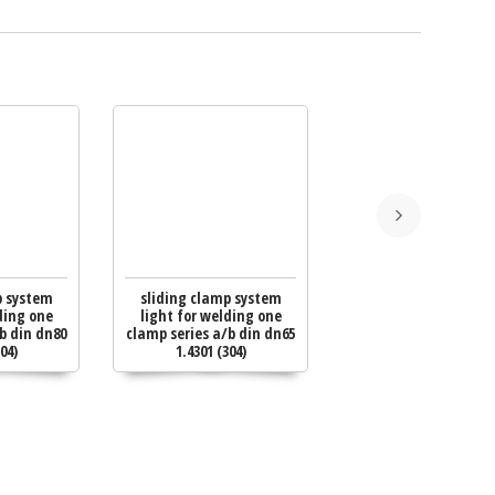
p system
sliding clamp system
гаечный ключ и
ding one
light for welding one
нержавеющей ста
b din dn80
clamp series a/b din dn65
dn25-40
04)
1.4301 (304)