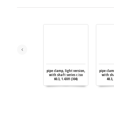
pipe clamp, light version,
pipe clam
with shaft series c iso
with sha
60.3, 1.4301 (304)
48.3,