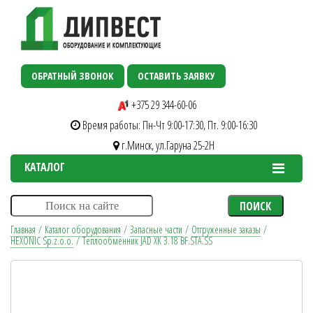
ОБРАТНЫЙ ЗВОНОК
ОСТАВИТЬ ЗАЯВКУ
+375 29 344-60-06
Время работы: Пн-Чт 9:00-17:30, Пт. 9:00-16:30
г.Минск, ул.Гаруна 25-2H
КАТАЛОГ
ПОИСК
Главная
/
Каталог оборудования
/
Запасные части
/
Отгруженные заказы
/
HEXONIC Sp.z.o.o.
/
Теплообменник JAD XK 3.18 BF.STA.SS