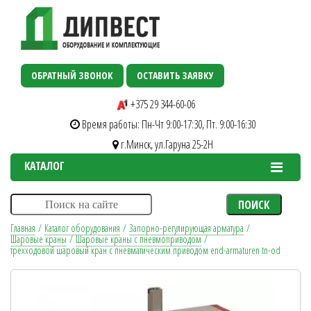
ОБРАТНЫЙ ЗВОНОК
ОСТАВИТЬ ЗАЯВКУ
+375 29 344-60-06
Время работы: Пн-Чт 9:00-17:30, Пт. 9:00-16:30
г.Минск, ул.Гаруна 25-2H
КАТАЛОГ
ПОИСК
Главная
/
Каталог оборудования
/
Запорно-регулирующая арматура
/
Шаровые краны
/
Шаровые краны с пневмоприводом
/
трехходовой шаровый кран с пневматическим приводом end-armaturen tn-od